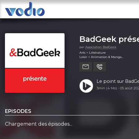
BadGeek prés
par
Association BadGeek
Arts > Littérature
Loisir > Animation & Manga
Loisir > Jeux
Loisir > Jeux vidéos
Société et culture > Documentaire
Le point sur BadGe
3min (4 Mo) -
05 août 2
EPISODES
Chargement des épisodes...