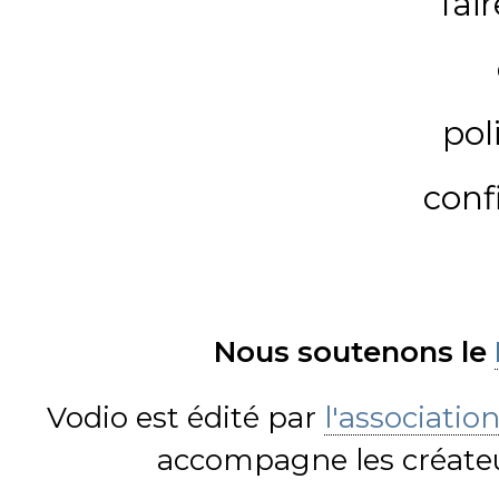
fai
pol
conf