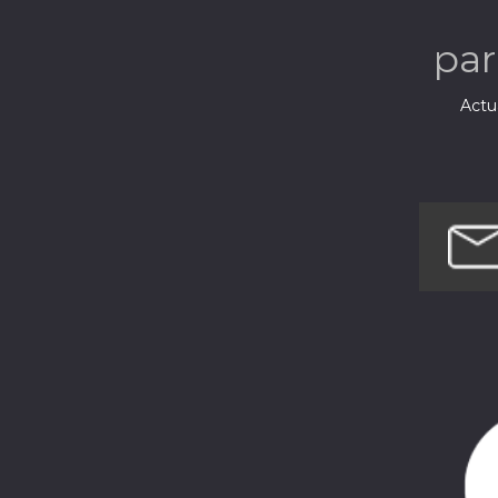
pa
Actua