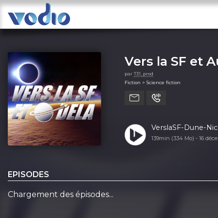
Vers la SF et 
par
T31_prod
Fiction > Science fiction
VerslaSF-Dune-Nic
139min (334 Mo) -
16 déc
EPISODES
Chargement des épisodes...