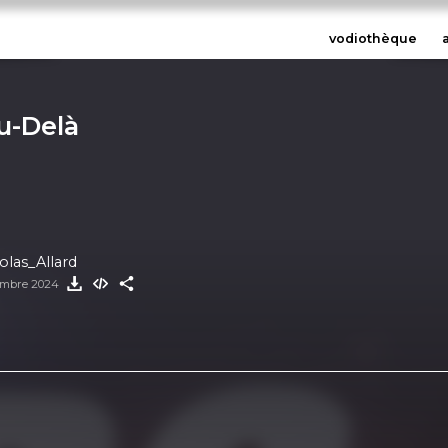
vodiothèque
Au-Delà
olas_Allard
embre 2024