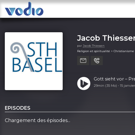
Jacob Thiesse
par
Jacob Thiessen
Religion et spiritualité > Christianisme
Gott sieht vor – P
29min (35 Mo) -
15 janvie
EPISODES
Chargement des épisodes...