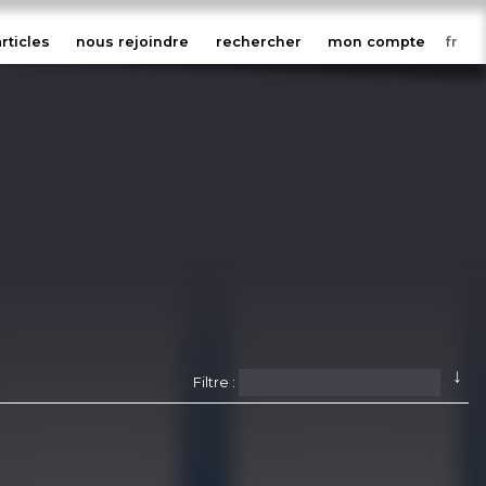
articles
nous rejoindre
rechercher
mon compte
↓
Filtre :