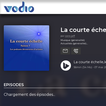
La courte éche
par
corro jeff
Musique (généralité)
Actualités (généralité)
Arts (généralité)
La courte échelle,
56min (54 Mo) -
07 mai 
EPISODES
Chargement des épisodes...