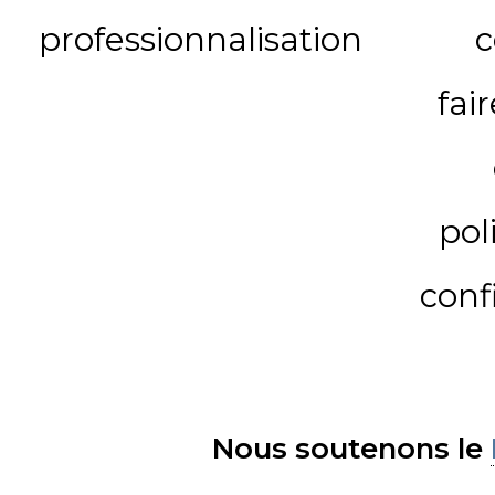
professionnalisation
c
fai
pol
conf