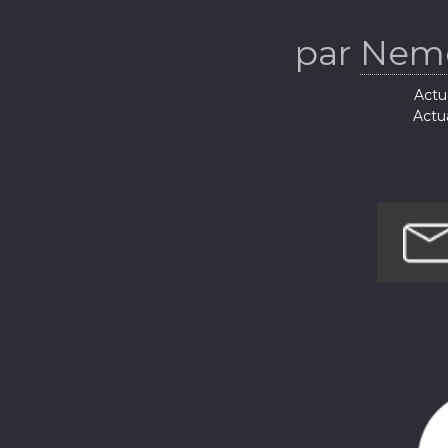
par
Nemo
Actua
Actua