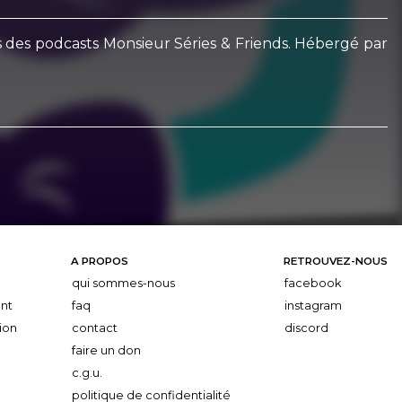
es des podcasts Monsieur Séries & Friends. Hébergé par
A PROPOS
RETROUVEZ-NOUS
qui sommes-nous
facebook
nt
faq
instagram
ion
contact
discord
faire un don
c.g.u.
politique de confidentialité