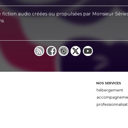
pe fiction audio créées ou propulsées par Monsieur Séri
ns.
NOS SERVICES
hébergement
accompagneme
professionnalisat