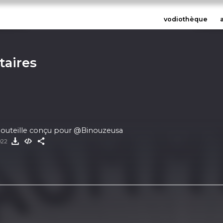
vodiothèque
aires
bouteille conçu pour @Binouzeusa
022