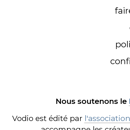
fai
pol
conf