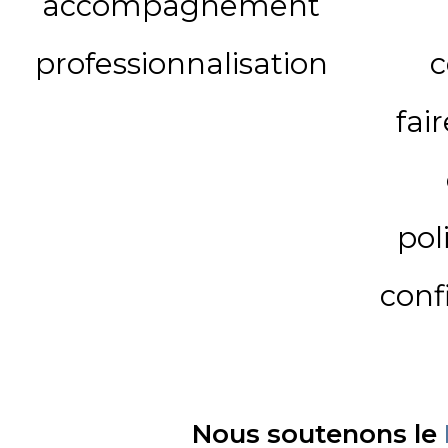
accompagnement
professionnalisation
c
fai
pol
conf