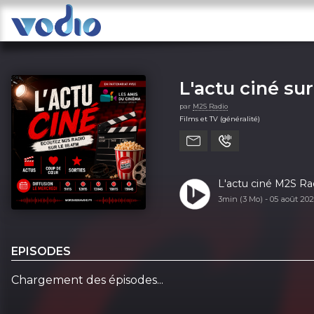
L'actu ciné su
par
M2S Radio
Films et TV (généralité)
L'actu ciné M2S Ra
3min (3 Mo) -
05 août 20
EPISODES
Chargement des épisodes...