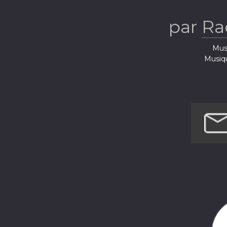
par
Ra
Musi
Musiq