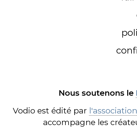
pol
conf