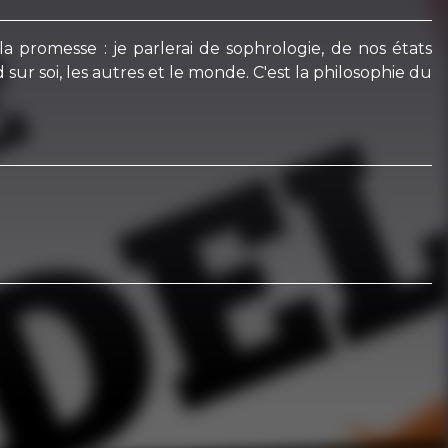
la promesse : je parlerai de sophrologie, de nos états
sur soi, les autres et le monde. C'est la philosophie du