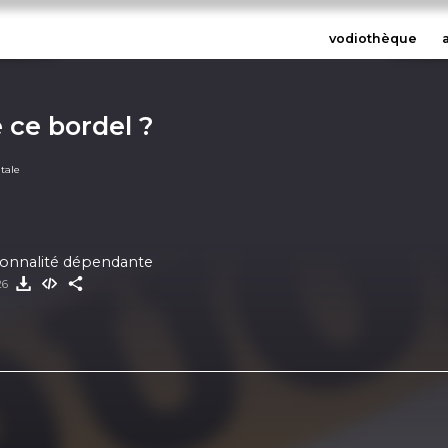
vodiothèque
e ce bordel ?
tale
sonnalité dépendante
26