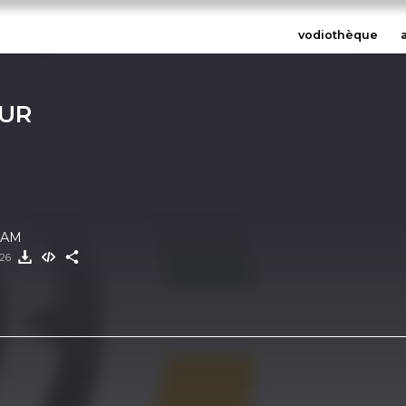
vodiothèque
UR
 FAM
026