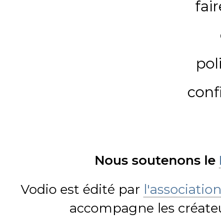
fai
pol
conf