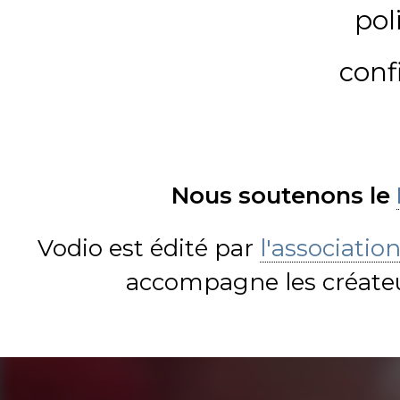
pol
conf