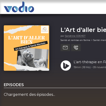
L'Art d'aller bi
par
Sandrine COCHET
Santé et remise en forme > Santé men
L’art-thérapie en F
19min (18 Mo) -
09 novem
EPISODES
Chargement des épisodes...