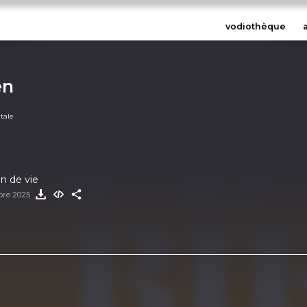
vodiothèque
en
tale
in de vie
bre 2025