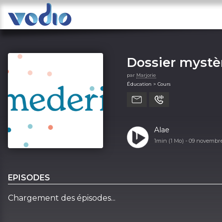
Dossier mystè
par
Marjorie
Éducation > Cours
Alae
1min (1 Mo) -
09 novembr
EPISODES
Chargement des épisodes...