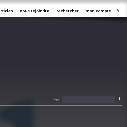
articles
nous rejoindre
rechercher
mon compte
↓
Filtre :