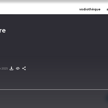
vodiothèque
re
e 2025