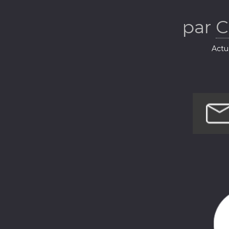
par
C
Actua