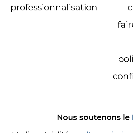
professionnalisation
c
fai
pol
conf