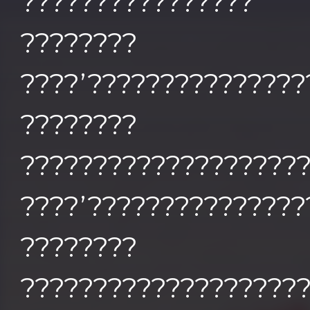
????????????????
????????
????’???????????????
???????
?????????????????
????’???????????????
????????
???????????????????