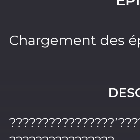
EP
Chargement des ép
DES
????????????????’???