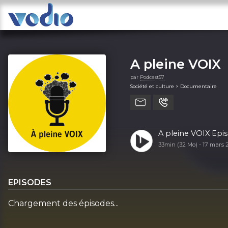
A pleine VOIX
par
Podcast57
Société et culture > Documentaire
A pleine VOIX Epis
33min (32 Mo) -
17 mars 
EPISODES
Chargement des épisodes...