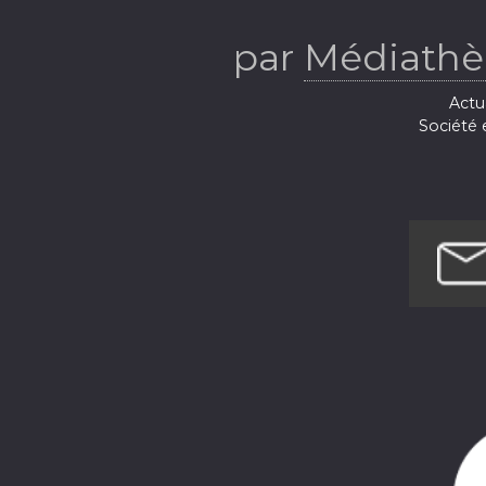
par
Médiathèq
Actua
Société e