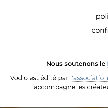
pol
conf