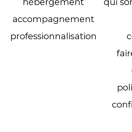
hébergement
qui s
accompagnement
professionnalisation
c
fai
pol
conf