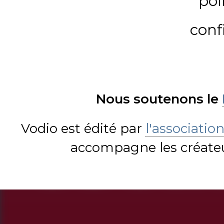
pol
conf