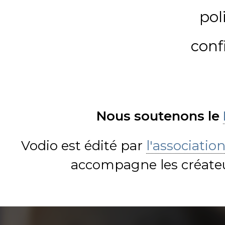
pol
conf