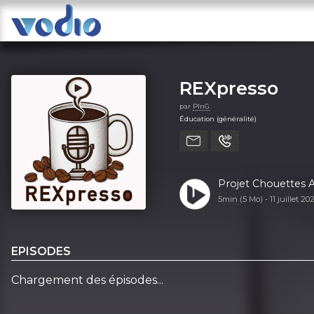
REXpresso
par
PInG
Éducation (généralité)
Projet Chouettes 
5min (5 Mo) -
11 juillet 20
EPISODES
Chargement des épisodes...