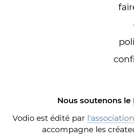
fai
pol
conf