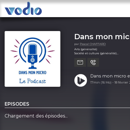
Dans mon micr
par
Pascal CHAFFARD
Arts (généralité)
Société et culture (généralité)
Sport (généralité)
Dans mon micro en
17min (16 Mo) -
18 février
EPISODES
Chargement des épisodes...