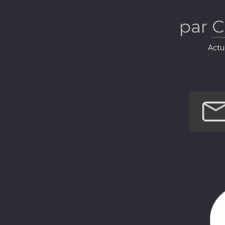
par
C
Actua