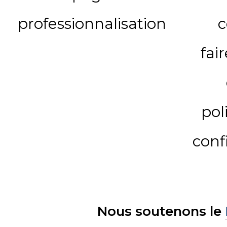
professionnalisation
c
fai
pol
conf