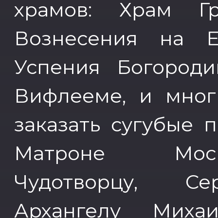
храмов: Храм Г
Вознесения на Е
Успения Богород
Вифлееме, и мног
заказать сугубые 
Матроне Моск
Чудотворцу, Се
Архангелу Миха