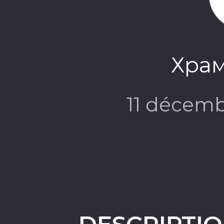
Хра
11 décem