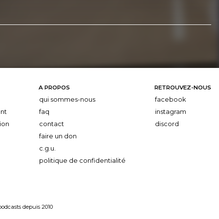
A PROPOS
RETROUVEZ-NOUS
qui sommes-nous
facebook
nt
faq
instagram
ion
contact
discord
faire un don
c.g.u.
politique de confidentialité
 podcasts depuis 2010