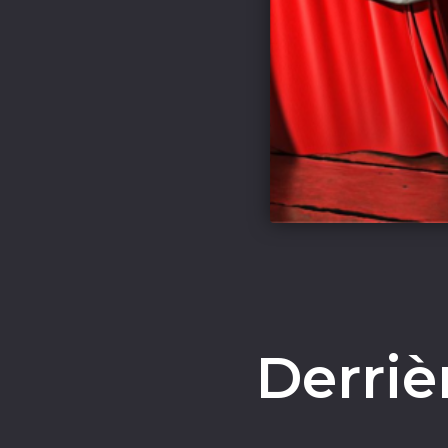
Derriè