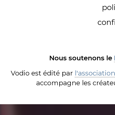
pol
conf