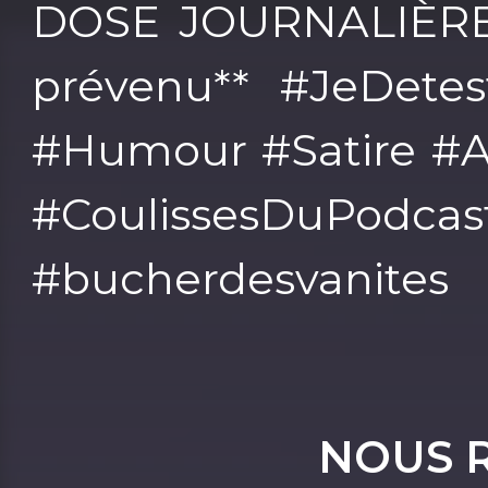
DOSE JOURNALIÈRE 
prévenu** #JeDetes
#Humour #Satire #A
#CoulissesDuPodcas
#bucherdesvanites
NOUS 