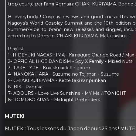
trop courte par l'ami Romain: CHIAKI KURIYAMA. Bonne é
Hi everybody ! Cosplay reviews and good music this 
Nagoya's World Cosplay Summit and the 10th edition of P
Summer-Vibe to brand new releases and singles, incl
according to Romain: CHIAKI KURIYAMA. Mata raishuu !!
Playlist:
1- HIDEYUKI NAGASHIMA - Kimagure Orange Road / Max 
2- OFFICIAL HIGE DANDISM - Spy X Family - Mixed Nuts
3- FAKE TYPE - Knickknack Kingdom
4- NANOKA HARA - Suzume no Tojimari - Suzume
5- CHIAKI KURIYAMA - Ketteiteki sanpunkan
6- BIS - Paprika
7- AQOURS - Love Live Sunshine - MY Mai☆TONIGHT
8- TOMOKO ARAN - Midnight Pretenders
MUTEKI
MUTEKI: Tous les sons du Japon depuis 25 ans ! MUTEKI