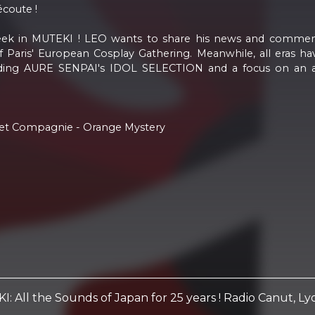
coute !
week in MUTEKI ! LEO wants to share his news and commen
aris' European Cosplay Gathering. Meanwhile, all eras have 
uding AURE SENPAI's IDOL SELECTION and a focus on an ac
et Compagnie - Orange Mystery
: All the Sounds of Japan for 25 years ! Radio Canut, L