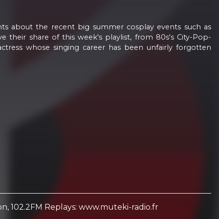
ts about the recent big summer cosplay events such as
their share of this week's playlist, from 80s's City-Pop-
tress whose singing career has been unfairly forgotten
yon, 102.2FM Replays: www.muteki-radio.fr