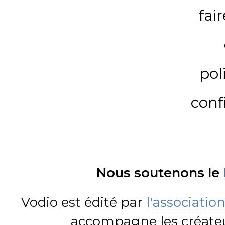
fai
pol
conf