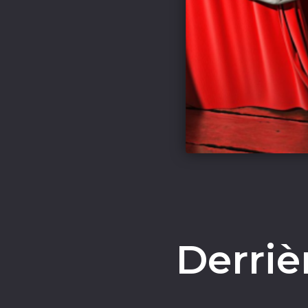
Derriè