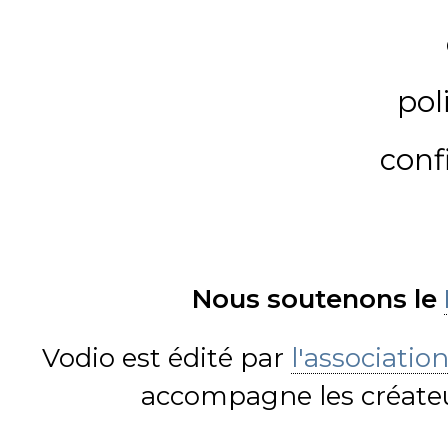
pol
conf