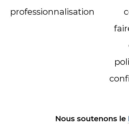
professionnalisation
c
fai
pol
conf