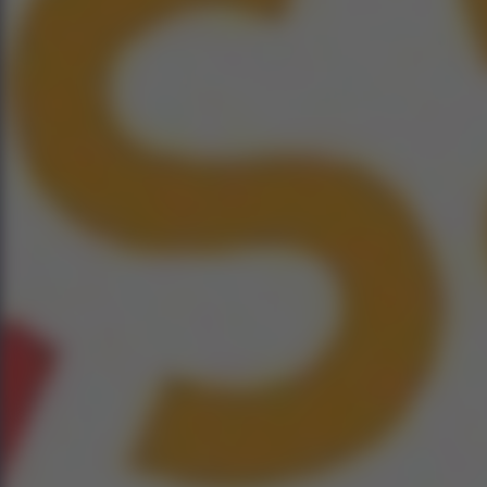
Vodio est édi
accomp