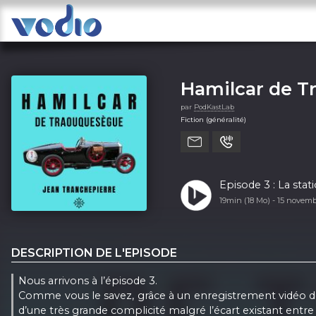
Hamilcar de 
par
PodKastLab
Fiction (généralité)
Episode 3 : La sta
19min (18 Mo) -
15 novemb
DESCRIPTION DE L'EPISODE
Nous arrivons à l’épisode 3.
Comme vous le savez, grâce à un enregistrement vidéo de 1
d’une très grande complicité malgré l’écart existant entr