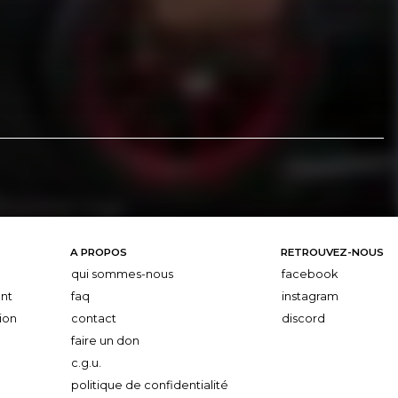
A PROPOS
RETROUVEZ-NOUS
qui sommes-nous
facebook
nt
faq
instagram
ion
contact
discord
faire un don
c.g.u.
politique de confidentialité