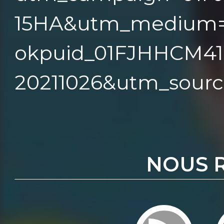
15HA&utm_medium=
okpuid_01FJHHCM4
20211026&utm_source
NOUS 