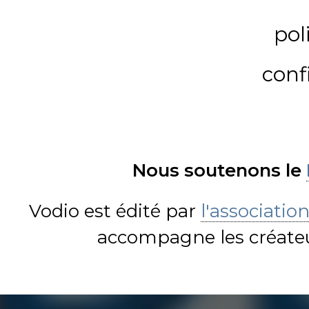
pol
conf