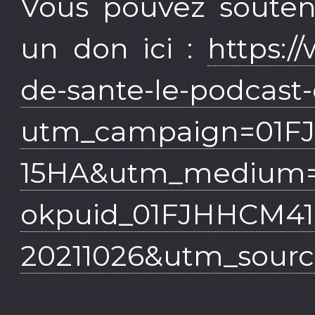
Vous pouvez souteni
un don ici :
https:/
de-sante-le-podcast-
utm_campaign=01
15HA&utm_medium=
okpuid_01FJHHCM4
20211026&utm_source