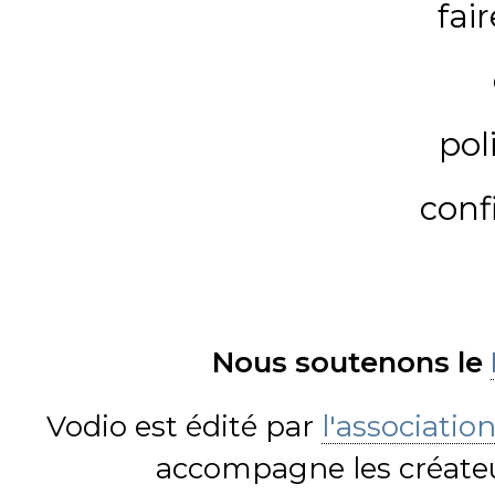
fai
pol
conf