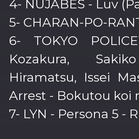
4- NUJABES - Luv (Par
5- CHARAN-PO-RANTA
6- TOKYO POLIC
Kozakura, Saki
Hiramatsu, Issei M
Arrest - Bokutou koi
7- LYN - Persona 5 - R