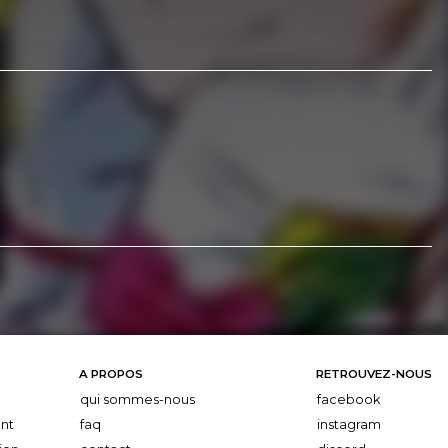
A PROPOS
RETROUVEZ-NOUS
qui sommes-nous
facebook
nt
faq
instagram