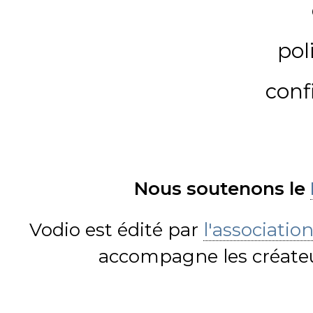
pol
conf