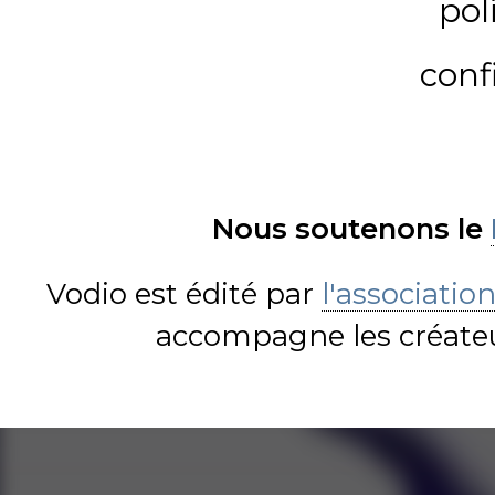
pol
conf