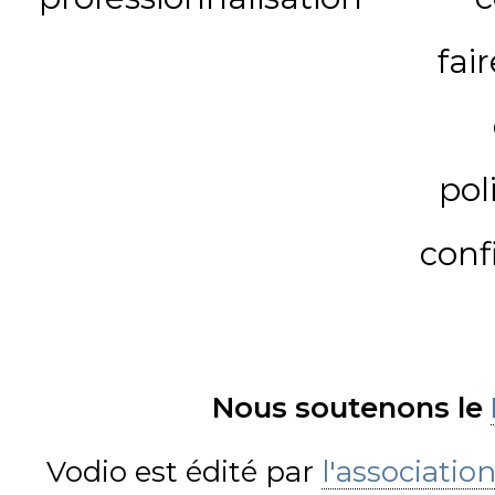
fai
pol
conf