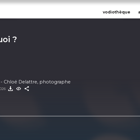
vodiothèque
uoi ?
i ? - Chloé Delattre, photographe
2026