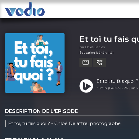
Et toi tu fais q
par
Chloé Lanies
Éducation (généralité)
Et toi, tu fais quo
35min (84 Mo) -
26 juin 
DESCRIPTION DE L'EPISODE
Et toi, tu fais quoi ? - Chloé Delattre, photographe