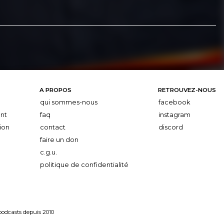
A PROPOS
RETROUVEZ-NOUS
qui sommes-nous
facebook
nt
faq
instagram
ion
contact
discord
faire un don
c.g.u.
politique de confidentialité
 podcasts depuis 2010