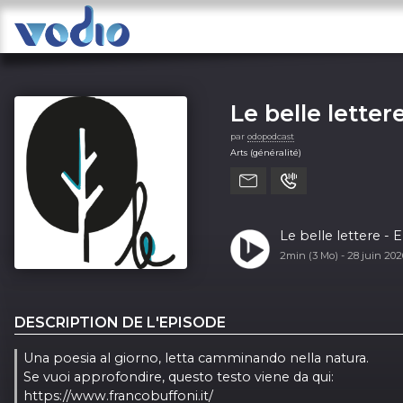
Le belle letter
par
odopodcast
Arts (généralité)
Le belle lettere - 
2min (3 Mo) -
28 juin 20
DESCRIPTION DE L'EPISODE
Una poesia al giorno, letta camminando nella natura.
Se vuoi approfondire, questo testo viene da qui:
https://www.francobuffoni.it/