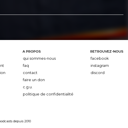
A PROPOS
RETROUVEZ-NOUS
qui sommes-nous
facebook
nt
faq
instagram
ion
contact
discord
faire un don
c.g.u.
politique de confidentialité
 podcasts depuis 2010